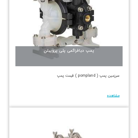
پمپ دیافراگمی پلی پروپیلن
سرزمین پمپ ( pompland ) قیمت پمپ
مشاهده