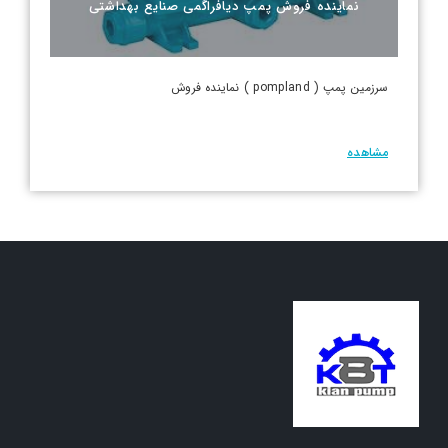
نماینده فروش پمپ دیافراگمی صنایع بهداشتی
سرزمین پمپ ( pompland ) نماینده فروش
مشاهده