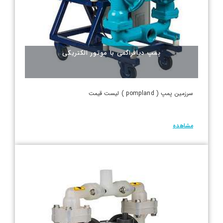
پمپ دیافراگمی با موتور الکتریکی
سرزمین پمپ ( pompland ) لیست قیمت
مشاهده