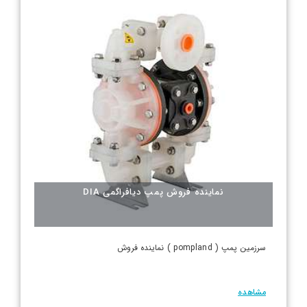
نماینده فروش پمپ دیافراگمی DIA
سرزمین پمپ ( pompland ) نماینده فروش
مشاهده