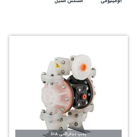
آلومینیومی
استنلس استیل
پمپ دیافراگمی DIA